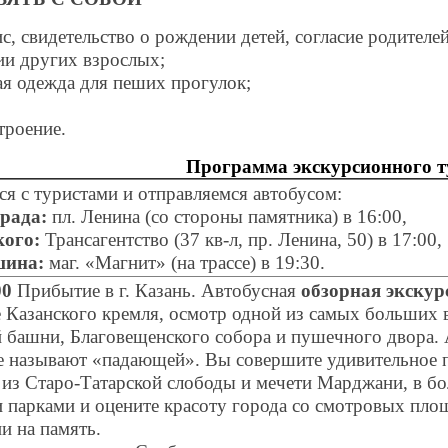
с, свидетельство о рождении детей, согласие родителей
и других взрослых;
я одежда для пеших прогулок;
троение.
Программа экскурсионного т
ся с туристами и отправляемся автобусом:
рада:
пл. Ленина (со стороны памятника) в 16:00,
кого:
Трансагентство (37 кв-л, пр. Ленина, 50) в 17:00,
шина:
маг. «Магнит» (на трассе) в 19:30.
00
Прибытие в г. Казань. Автобусная
обзорная экскур
 Казанского кремля, осмотр одной из самых больших 
 башни, Благовещенского собора и пушечного двора. 
называют «падающей». Вы совершите удивительное п
 из Старо-Татарской слободы и мечети Марджани, в б
 парками и оцените красоту города со смотровых площ
и на память.