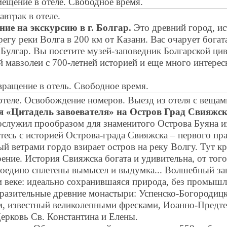
ещение в отеле. Свободное время.
втрак в отеле.
ние на
экскурсию в г. Болгар.
Это древний город, ис
регу реки Волга в 200 км от Казани. Вас очарует богат
Булгар. Вы посетите музей-заповедник Болгарской ци
 мавзолеи с 700-летней историей и еще много интересн
вращение в отель. Свободное время.
 отеле. Освобождение номеров. Выезд из отеля с вещам
я «Цитадель завоевателя» на Остров Град Свияжск
ослужил прообразом для знаменитого Острова Буяна и
тесь с историей Острова-града Свияжска – первого пра
й ветрами гордо взирает остров на реку Волгу. Тут кр
ение. История Свияжска богата и удивительна, от того
оедино сплетены вымысел и выдумка... Волшебный зап
 веке: идеально сохранившаяся природа, без промыш
разительные древние монастыри: Успенско-Богородиц
, известный великолепными фресками, Иоанно-Предте
Церковь Св. Константина и Елены.