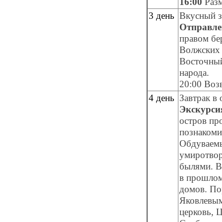
16:00
Разм
3 день
Вкусный за
Отправле
правом бе
Волжских 
Восточный
народа.
20:00 Воз
4 день
Завтрак в
Экскурси
остров пр
познакоми
Обдуваемы
умиротвор
былями. В
в прошлом
домов. По
Яковлевым
церковь, 