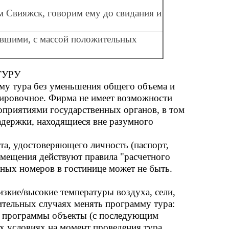
 Свияжск, говорим ему до свидания и
увшими, с массой положительных
ТУРУ
мму тура без уменьшения общего объема и
нтировочное. Фирма не имеет возможности
роприятиями государственных органов, в том
адержки, находящиеся вне разумного
та, удостоверяющего личность (паспорт,
азмещения действуют правила "расчетного
одных номеров в гостинице может не быть.
зкие/высокие температуры воздуха, сели,
чительных случаях менять программу тура:
из программы объекты (с последующим
х условиях на момент проведения тура