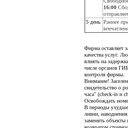
Свободное
16:00
Сбор
отправляе
5 день
Раннее пр
впечатлен
Фирма оставляет з
качества услуг. Л
влиять на задержк
числе органов ГИ
контроля фирмы.
Внимание! Заселен
свидетельство о р
часа" (check-in и
Освобождать номер
В периоды ухудшен
ливни, наводнения
заменять объекты 
возвратом стоимос