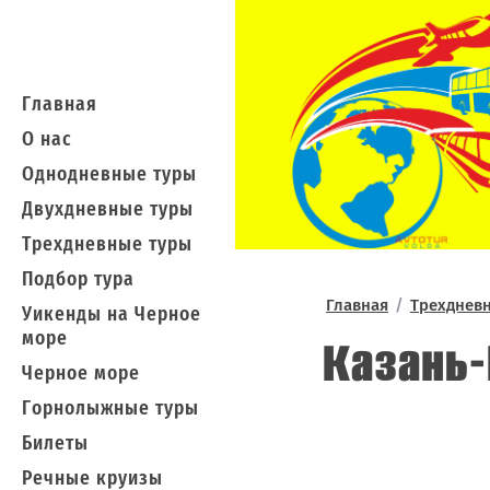
Главная
О нас
Однодневные туры
Двухдневные туры
Трехдневные туры
Подбор тура
Главная
/
Трехднев
Уикенды на Черное
море
Казань
Черное море
Горнолыжные туры
Билеты
Речные круизы