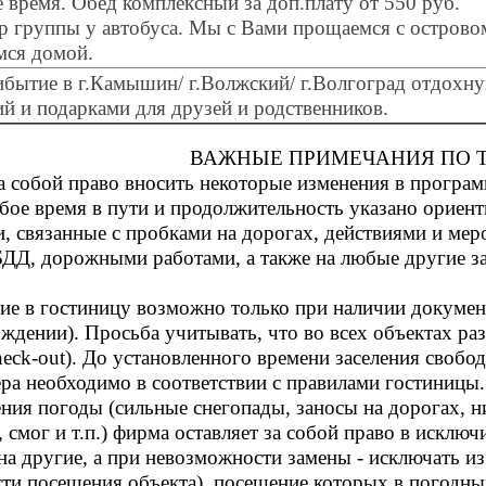
 время. Обед комплексный за доп.плату от 550 руб.
 группы у автобуса. Мы с Вами прощаемся с островом
мся домой.
ибытие в г.Камышин/ г.Волжский/ г.Волгоград отдохн
ий и подарками для друзей и родственников.
ВАЖНЫЕ ПРИМЕЧАНИЯ ПО 
а собой право вносить некоторые изменения в програ
юбое время в пути и продолжительность указано орие
и, связанные с пробками на дорогах, действиями и ме
БДД, дорожными работами, а также на любые другие з
ие в гостиницу возможно только при наличии докумен
ождении). Просьба учитывать, что во всех объектах р
 check-out). До установленного времени заселения своб
а необходимо в соответствии с правилами гостиницы.
ия погоды (сильные снегопады, заносы на дорогах, ни
, смог и т.п.) фирма оставляет за собой право в исклю
на другие, а при невозможности замены - исключать 
ти посещения объекта), посещение которых в погодны