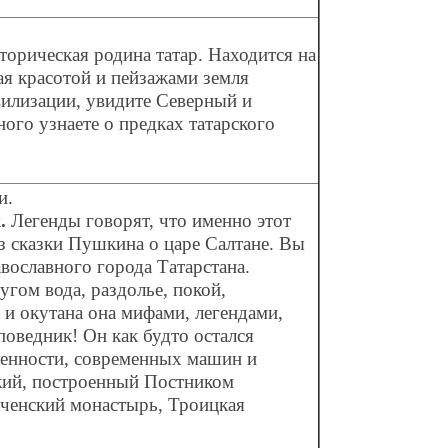
торическая родина татар. Находится на
ая красотой и пейзажами земля
вилизации, увидите Северный и
ого узнаете о предках татарского
и.
.
Легенды говорят, что именно этот
з сказки Пушкина о царе Салтане. Вы
вославного города Татарстана.
угом вода, раздолье, покой,
 и окутана она мифами, легендами,
оведник! Он как будто остался
ленности, современных машин и
кий, построенный Постником
ченский монастырь, Троицкая